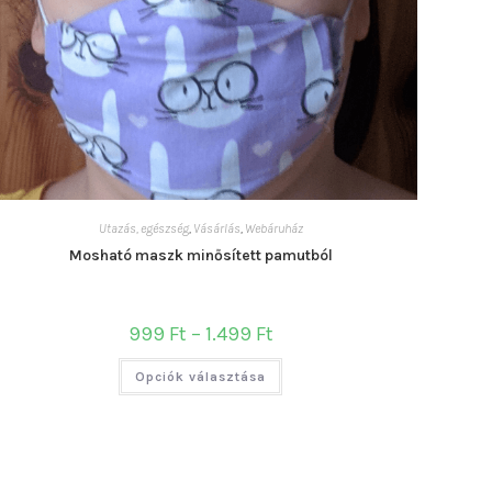
ki
Utazás, egészség
,
Vásárlás
,
Webáruház
Mosható maszk minősített pamutból
Ártartomány:
999
Ft
–
1.499
Ft
999 Ft
-
Ennek
1.499 Ft
Opciók választása
a
terméknek
több
variációja
van.
A
változatok
a