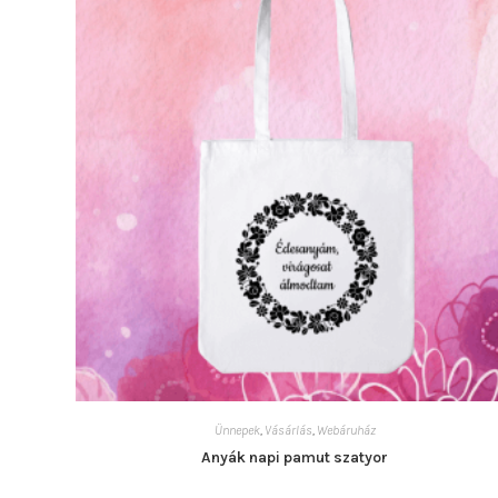
Ünnepek
,
Vásárlás
,
Webáruház
Anyák napi pamut szatyor