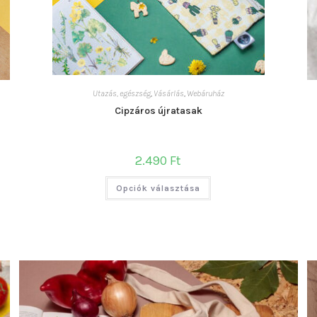
Utazás, egészség
,
Vásárlás
,
Webáruház
Cipzáros újratasak
2.490
Ft
Ennek
Opciók választása
a
terméknek
több
variációja
van.
A
változatok
a
termékoldalon
választhatók
ki