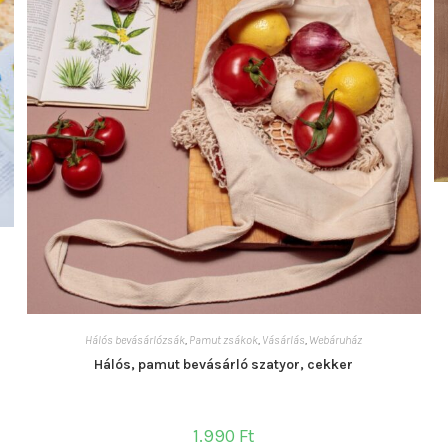
Hálós bevásárlózsák
,
Pamut zsákok
,
Vásárlás
,
Webáruház
Hálós, pamut bevásárló szatyor, cekker
1.990
Ft