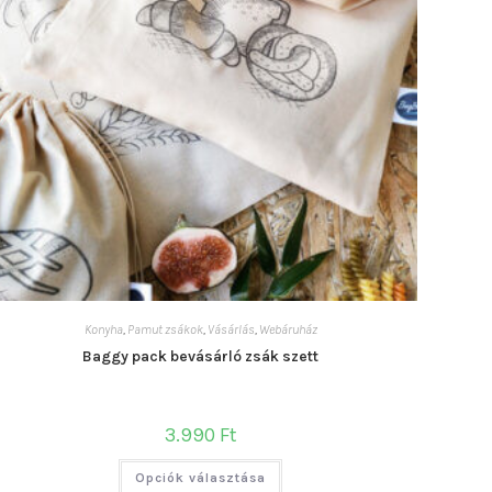
Konyha
,
Pamut zsákok
,
Vásárlás
,
Webáruház
Baggy pack bevásárló zsák szett
3.990
Ft
Ennek
Opciók választása
a