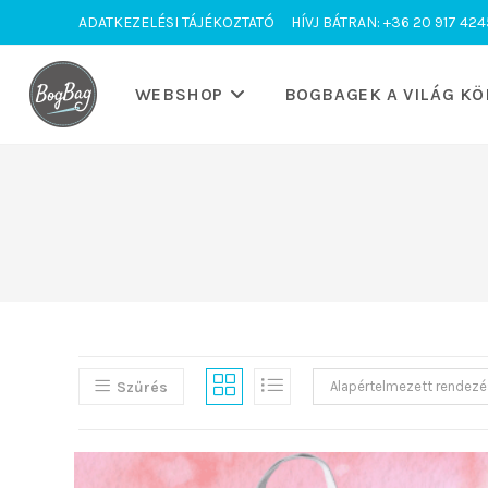
Skip
ADATKEZELÉSI TÁJÉKOZTATÓ
HÍVJ BÁTRAN: +36 20 917 424
to
content
WEBSHOP
BOGBAGEK A VILÁG KÖ
Szűrés
Alapértelmezett rendezé