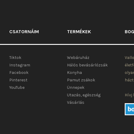
ki
CSATORNÁIM
TERMÉKEK
BOG
Tiktok
Webáruház
Vall
Instagram
Hálós bevásárlózsák
élet
Facebook
Konyha
olya
Pinterest
Pamut zsákok
házt
YouTube
Ünnepek
Utazás, egészség
Hívj
Vásárlás