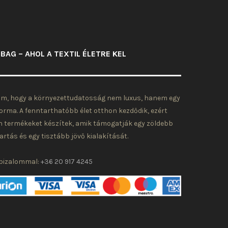
BAG – AHOL A TEXTIL ÉLETRE KEL
om, hogy a környezettudatosság nem luxus, hanem egy
forma. A fenntarthatóbb élet otthon kezdődik, ezért
n termékeket készítek, amik támogatják egy zöldebb
artás és egy tisztább jövő kialakítását.
 bizalommal:
+36 20 917 4245