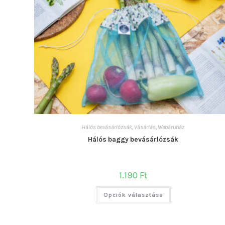
Hálós bevásárlózsák
,
Vásárlás
,
Webáruház
Hálós baggy bevásárlózsák
1.190
Ft
Ennek
Opciók választása
a
terméknek
több
variációja
van.