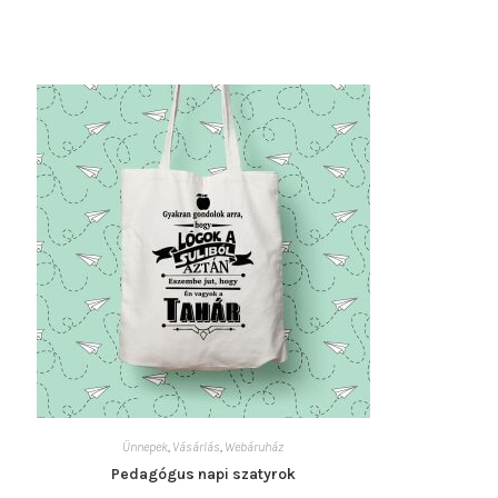
termékoldalon
választhatók
ki
Ünnepek
,
Vásárlás
,
Webáruház
Pedagógus napi szatyrok