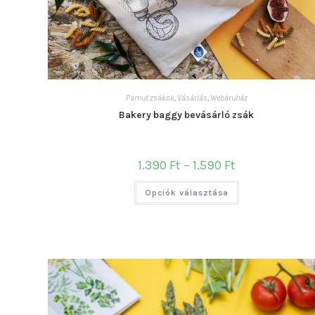
Pamut zsákok
,
Vásárlás
,
Webáruház
Bakery baggy bevásárló zsák
Ártartomány:
1.390
Ft
–
1.590
Ft
1.390 Ft
-
Ennek
1.590 Ft
Opciók választása
a
terméknek
több
variációja
van.
A
változatok
a
termékoldalon
választhatók
ki