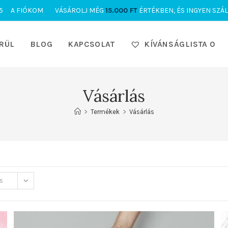
5
A FIÓKOM
VÁSÁROLJ MÉG
15.000
FT
ÉRTÉKBEN, ÉS INGYEN SZÁL
RÜL
BLOG
KAPCSOLAT
KÍVÁNSÁGLISTA
0
Vásárlás
>
Termékek
>
Vásárlás
s