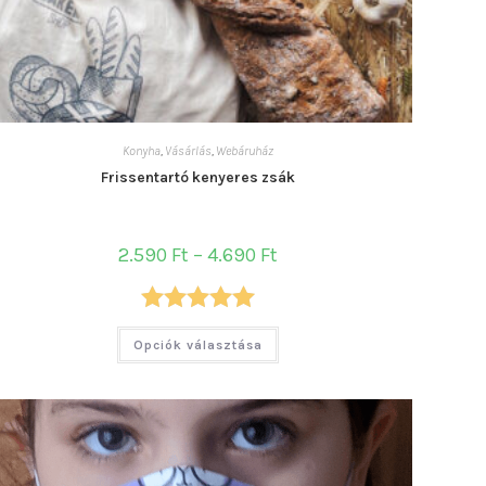
Konyha
,
Vásárlás
,
Webáruház
Frissentartó kenyeres zsák
Ártartomány:
2.590
Ft
–
4.690
Ft
2.590 Ft
-
4.690 Ft
Értékelés:
Ennek
Opciók választása
a
5.00
/ 5
terméknek
több
variációja
van.
A
változatok
a
termékoldalon
választhatók