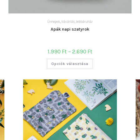
Ünnepek
,
Vásárlás
,
Webáruház
Apák napi szatyrok
Ártartomány:
1.990
Ft
–
2.690
Ft
1.990 Ft
-
Ennek
2.690 Ft
Opciók választása
a
terméknek
több
variációja
van.
A
változatok
a
termékoldalon
választhatók
ki