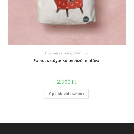
Ünnepek
,
Vásárlás
,
Webáruház
Pamut szatyor különböző mintával
2.590
Ft
Ennek
Opciók választása
a
terméknek
több
variációja
van.
A
változatok
a
termékoldalon
választhatók