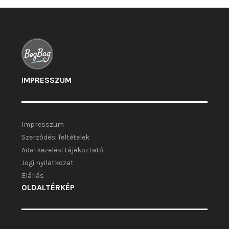
választhatók
ki
IMPRESSZUM
Impresszum
Szerződési feltételek
Adatkezelési tájékoztató
Jogi nyilatkozat
Elállás
OLDALTÉRKÉP