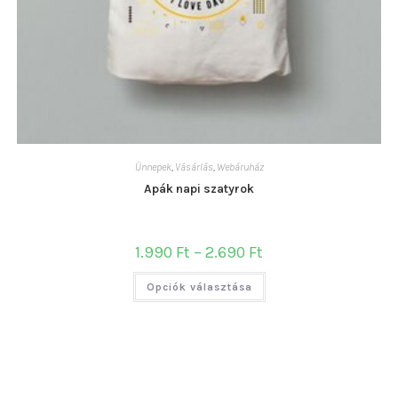
Ünnepek
,
Vásárlás
,
Webáruház
Apák napi szatyrok
Ártartomány:
1.990
Ft
–
2.690
Ft
1.990 Ft
-
Ennek
2.690 Ft
Opciók választása
a
terméknek
több
variációja
van.
A
változatok
a
termékoldalon