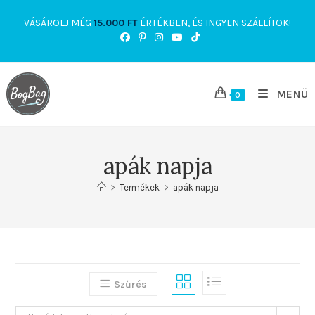
Skip
VÁSÁROLJ MÉG
15.000
FT
ÉRTÉKBEN, ÉS INGYEN SZÁLLÍTOK!
to
content
MENÜ
0
apák napja
>
Termékek
>
apák napja
Szűrés