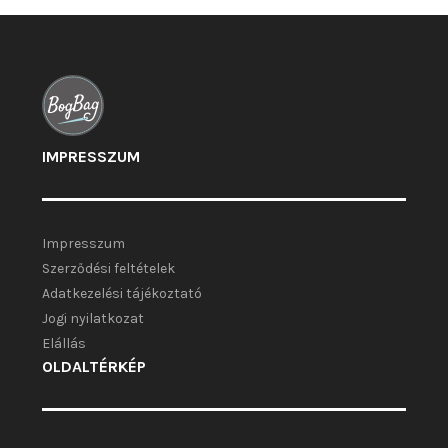
választhatók
ki
IMPRESSZUM
Impresszum
Szerződési feltételek
Adatkezelési tájékoztató
Jogi nyilatkozat
Elállás
OLDALTÉRKÉP