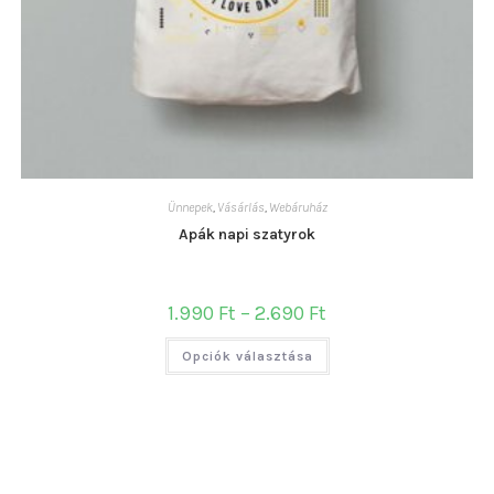
Ünnepek
,
Vásárlás
,
Webáruház
Apák napi szatyrok
Ártartomány:
1.990
Ft
–
2.690
Ft
1.990 Ft
-
Ennek
2.690 Ft
Opciók választása
a
terméknek
több
variációja
van.
A
változatok
a
termékoldalon