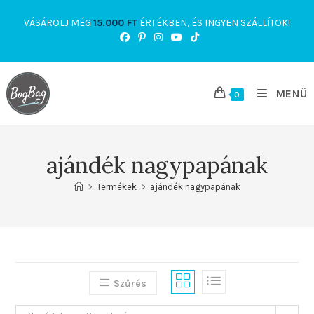
Skip
VÁSÁROLJ MÉG
15.000
FT
ÉRTÉKBEN, ÉS INGYEN SZÁLLÍTOK!
to
content
MENÜ
0
ajándék nagypapának
>
Termékek
>
ajándék nagypapának
Szűrés