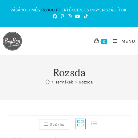
Skip
VÁSÁROLJ MÉG
15.000
FT
ÉRTÉKBEN, ÉS INGYEN SZÁLLÍTOK!
to
content
MENÜ
0
Rozsda
>
Termékek
>
Rozsda
Szűrés