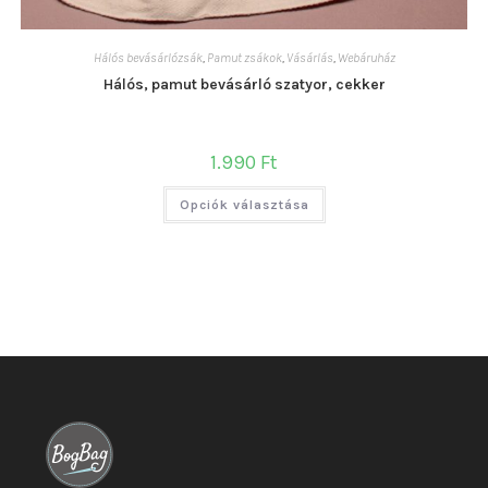
Hálós bevásárlózsák
,
Pamut zsákok
,
Vásárlás
,
Webáruház
Hálós, pamut bevásárló szatyor, cekker
1.990
Ft
Ennek
Opciók választása
a
terméknek
több
variációja
van.
A
változatok
a
termékoldalon
választhatók
ki