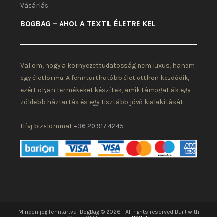
Vásárlás
BOGBAG – AHOL A TEXTIL ÉLETRE KEL
Vallom, hogy a környezettudatosság nem luxus, hanem
egy életforma. A fenntarthatóbb élet otthon kezdődik,
ezért olyan termékeket készítek, amik támogatják egy
zöldebb háztartás és egy tisztább jövő kialakítását.
Hívj bizalommal:
+36 20 917 4245
Minden jog fenntartva -BogBag © 2026 - All rights reserved Built with