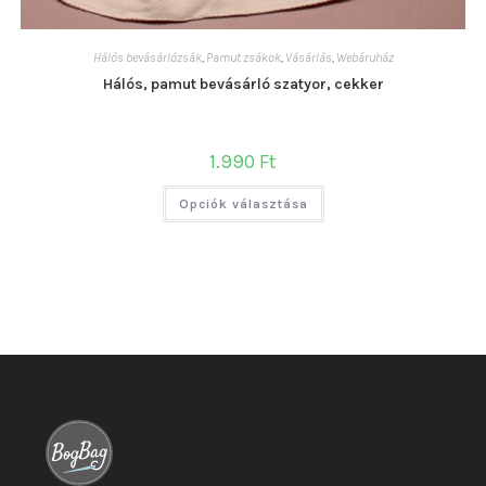
Hálós bevásárlózsák
,
Pamut zsákok
,
Vásárlás
,
Webáruház
Hálós, pamut bevásárló szatyor, cekker
1.990
Ft
Ennek
Opciók választása
a
terméknek
több
variációja
van.
A
változatok
a
termékoldalon
választhatók
ki