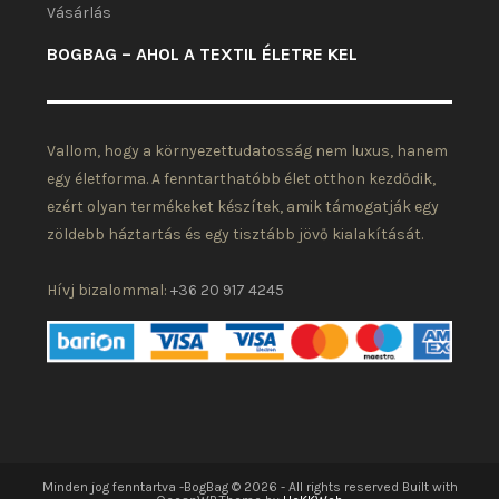
Vásárlás
BOGBAG – AHOL A TEXTIL ÉLETRE KEL
Vallom, hogy a környezettudatosság nem luxus, hanem
egy életforma. A fenntarthatóbb élet otthon kezdődik,
ezért olyan termékeket készítek, amik támogatják egy
zöldebb háztartás és egy tisztább jövő kialakítását.
Hívj bizalommal:
+36 20 917 4245
Minden jog fenntartva -BogBag © 2026 - All rights reserved Built with