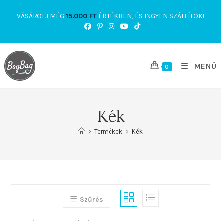
Skip
VÁSÁROLJ MÉG
15.000
FT
ÉRTÉKBEN, ÉS INGYEN SZÁLLÍTOK!
to
content
MENÜ
0
Kék
>
Termékek
>
Kék
Szűrés