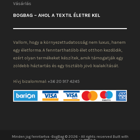
Vásárlás
BOGBAG – AHOL A TEXTIL ÉLETRE KEL
Vallom, hogy a környezettudatosság nem luxus, hanem
egy életforma. A fenntarthatóbb élet otthon kezdődik,
ezért olyan termékeket készítek, amik támogatják egy
zöldebb háztartás és egy tisztább jövő kialakítását.
Hívj bizalommal:
+36 20 917 4245
Minden jog fenntartva -BogBag © 2026 - All rights reserved Built with