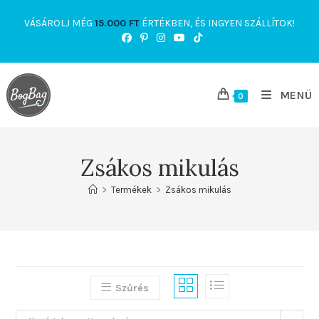
Skip
VÁSÁROLJ MÉG
15.000
FT
ÉRTÉKBEN, ÉS INGYEN SZÁLLÍTOK!
to
content
MENÜ
0
Zsákos mikulás
>
Termékek
>
Zsákos mikulás
Szűrés