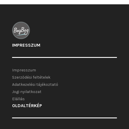
választhatók
ki
IMPRESSZUM
Impresszum
Szerződési feltételek
Adatkezelési tájékoztató
Jogi nyilatkozat
Elállás
OLDALTÉRKÉP