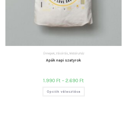
Ünnepek
,
Vásárlás
,
Webáruház
Apák napi szatyrok
Ártartomány:
1.990
Ft
–
2.690
Ft
1.990 Ft
-
Ennek
2.690 Ft
Opciók választása
a
terméknek
több
variációja
van.
A
változatok
a
termékoldalon