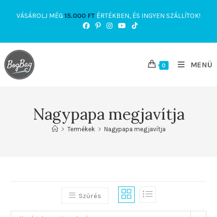
Skip
VÁSÁROLJ MÉG
15.000
FT
ÉRTÉKBEN, ÉS INGYEN SZÁLLÍTOK!
to
content
MENÜ
0
Nagypapa megjavítja
>
Termékek
>
Nagypapa megjavítja
Szűrés