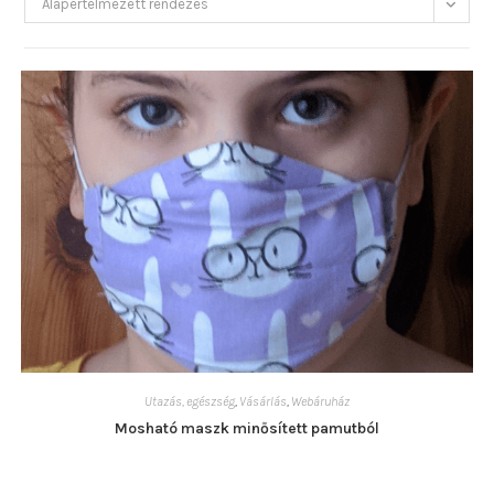
Alapértelmezett rendezés
Utazás, egészség
,
Vásárlás
,
Webáruház
Mosható maszk minősített pamutból