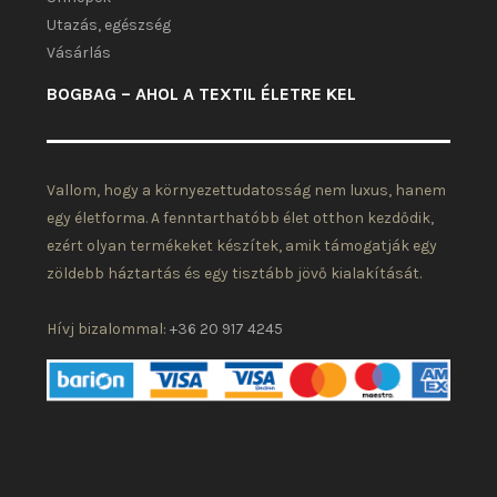
Utazás, egészség
Vásárlás
BOGBAG – AHOL A TEXTIL ÉLETRE KEL
Vallom, hogy a környezettudatosság nem luxus, hanem
egy életforma. A fenntarthatóbb élet otthon kezdődik,
ezért olyan termékeket készítek, amik támogatják egy
zöldebb háztartás és egy tisztább jövő kialakítását.
Hívj bizalommal:
+36 20 917 4245