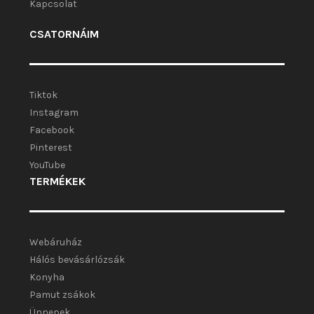
Kapcsolat
CSATORNÁIM
Tiktok
Instagram
Facebook
Pinterest
YouTube
TERMÉKEK
Webáruház
Hálós bevásárlózsák
Konyha
Pamut zsákok
Ünnepek