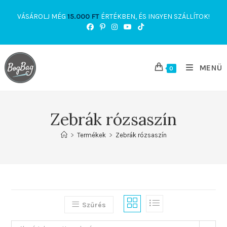
Skip
VÁSÁROLJ MÉG
15.000
FT
ÉRTÉKBEN, ÉS INGYEN SZÁLLÍTOK!
to
content
MENÜ
0
Zebrák rózsaszín
>
Termékek
>
Zebrák rózsaszín
Szűrés