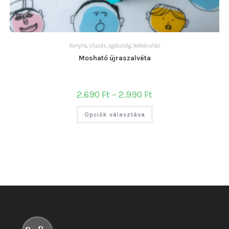
Konyha
,
Utazás, egészség
,
Webáruház
Mosható újraszalvéta
Ártartomány:
2.690
Ft
–
2.990
Ft
2.690 Ft
-
Ennek
2.990 Ft
Opciók választása
a
terméknek
több
variációja
van.
A
változatok
a
termékoldalon
választhatók
ki