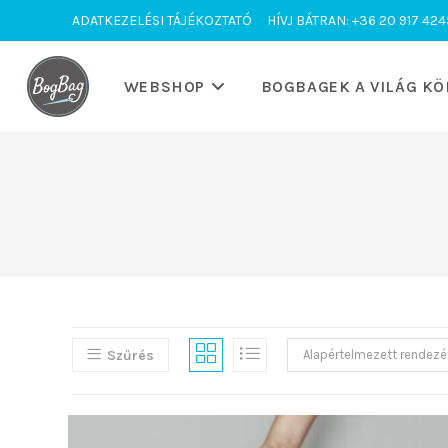
Skip
ADATKEZELÉSI TÁJÉKOZTATÓ
HÍVJ BÁTRAN: +36 20 917 424
to
content
WEBSHOP
BOGBAGEK A VILÁG KÖ
Szűrés
Alapértelmezett rendezé