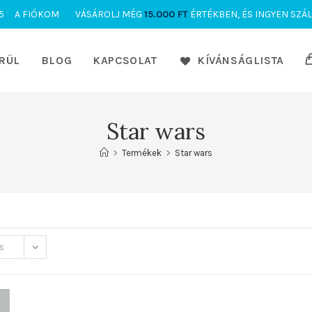
5
A FIÓKOM
VÁSÁROLJ MÉG
15.000
FT
ÉRTÉKBEN, ÉS INGYEN SZÁL
RÜL
BLOG
KAPCSOLAT
KÍVÁNSÁGLISTA
Star wars
>
Termékek
>
Star wars
s