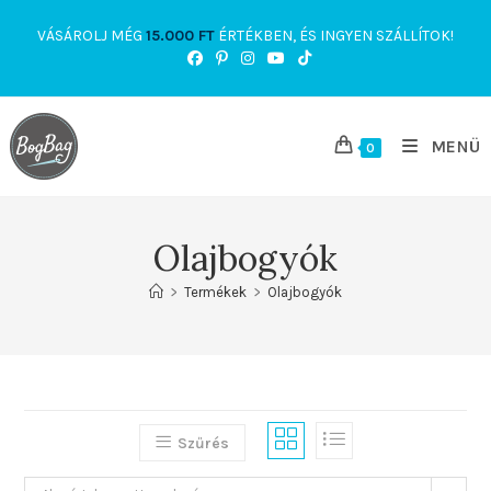
Skip
VÁSÁROLJ MÉG
15.000
FT
ÉRTÉKBEN, ÉS INGYEN SZÁLLÍTOK!
to
content
MENÜ
0
Olajbogyók
>
Termékek
>
Olajbogyók
Szűrés