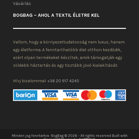
Vásárlás
BOGBAG – AHOL A TEXTIL ÉLETRE KEL
Vallom, hogy a környezettudatosság nem luxus, hanem
egy életforma. A fenntarthatóbb élet otthon kezdődik,
ezért olyan termékeket készítek, amik támogatják egy
zöldebb háztartás és egy tisztább jövő kialakítását.
Hívj bizalommal:
+36 20 917 4245
Minden jog fenntartva -BogBag © 2026 - All rights reserved Built with