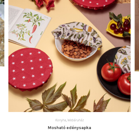
Konyha
,
Webáruház
Mosható edénysapka