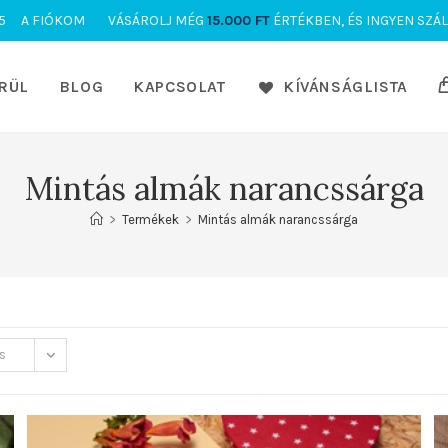
5
A FIÓKOM
VÁSÁROLJ MÉG
15.000
FT
ÉRTÉKBEN, ÉS INGYEN SZÁL
RÜL
BLOG
KAPCSOLAT
KÍVÁNSÁGLISTA
Mintás almák narancssárga
>
Termékek
>
Mintás almák narancssárga
s