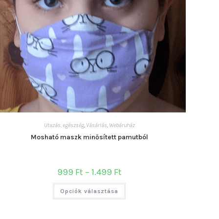
Utazás, egészség
,
Vásárlás
,
Webáruház
Mosható maszk minősített pamutból
Ártartomány:
999
Ft
–
1.499
Ft
999 Ft
-
Ennek
1.499 Ft
Opciók választása
a
terméknek
több
variációja