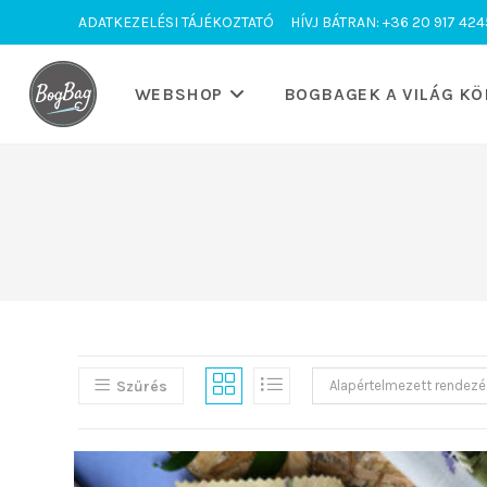
Skip
ADATKEZELÉSI TÁJÉKOZTATÓ
HÍVJ BÁTRAN: +36 20 917 424
to
content
WEBSHOP
BOGBAGEK A VILÁG KÖ
Szűrés
Alapértelmezett rendezé