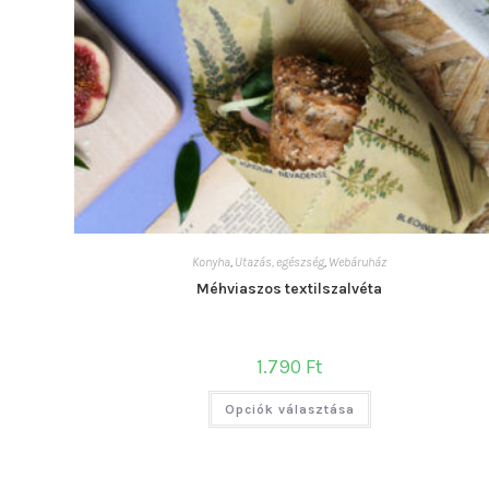
Konyha
,
Utazás, egészség
,
Webáruház
Méhviaszos textilszalvéta
1.790
Ft
Ennek
Opciók választása
a
terméknek
több
variációja
van.
A