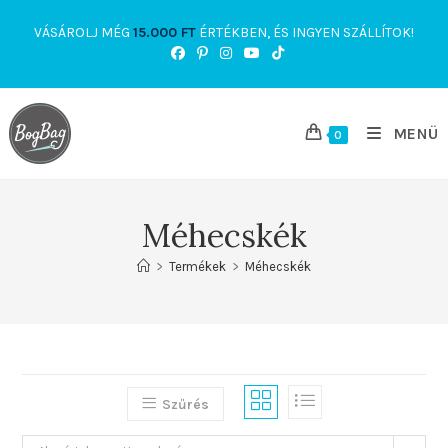
Skip
VÁSÁROLJ MÉG
15.000
FT
ÉRTÉKBEN, ÉS INGYEN SZÁLLÍTOK!
to
content
MENÜ
0
Méhecskék
>
Termékek
>
Méhecskék
Szűrés