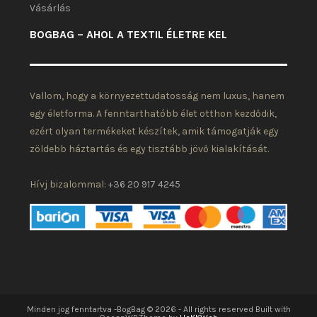
Vásárlás
BOGBAG – AHOL A TEXTIL ÉLETRE KEL
Vallom, hogy a környezettudatosság nem luxus, hanem
egy életforma. A fenntarthatóbb élet otthon kezdődik,
ezért olyan termékeket készítek, amik támogatják egy
zöldebb háztartás és egy tisztább jövő kialakítását.
Hívj bizalommal:
+36 20 917 4245
Minden jog fenntartva -BogBag © 2026 - All rights reserved Built with