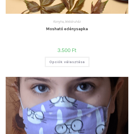
Konyha
,
Webáruház
Mosható edénysapka
3.500
Ft
Ennek
Opciók választása
a
terméknek
több
variációja
van.
A
változatok
a
termékoldalon
választhatók
ki