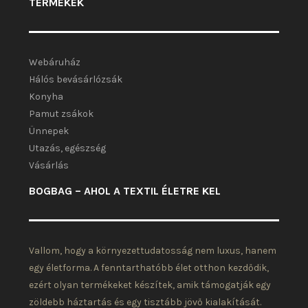
TERMÉKEK
Webáruház
Hálós bevásárlózsák
Konyha
Pamut zsákok
Ünnepek
Utazás, egészség
Vásárlás
BOGBAG – AHOL A TEXTIL ÉLETRE KEL
Vallom, hogy a környezettudatosság nem luxus, hanem
egy életforma. A fenntarthatóbb élet otthon kezdődik,
ezért olyan termékeket készítek, amik támogatják egy
zöldebb háztartás és egy tisztább jövő kialakítását.