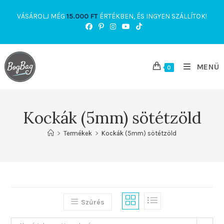
Skip
VÁSÁROLJ MÉG
15.000
FT
ÉRTÉKBEN, ÉS INGYEN SZÁLLÍTOK!
to
content
MENÜ
0
Kockák (5mm) sötétzöld
>
Termékek
>
Kockák (5mm) sötétzöld
Szűrés