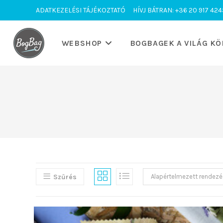
Skip
ADATKEZELÉSI TÁJÉKOZTATÓ
HÍVJ BÁTRAN: +36 20 917 424
to
content
WEBSHOP
BOGBAGEK A VILÁG KÖ
Szűrés
Alapértelmezett rendezé