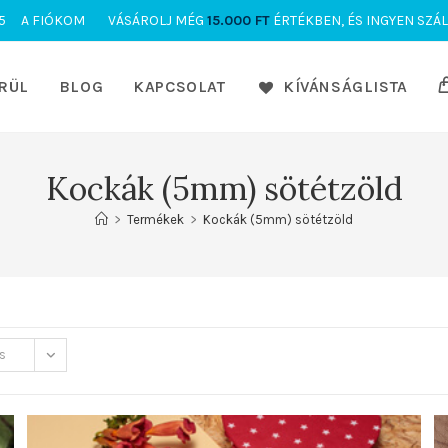
5
A FIÓKOM
VÁSÁROLJ MÉG
15.000
FT
ÉRTÉKBEN, ÉS INGYEN SZÁL
RÜL
BLOG
KAPCSOLAT
KÍVÁNSÁGLISTA
Kockák (5mm) sötétzöld
>
Termékek
>
Kockák (5mm) sötétzöld
s