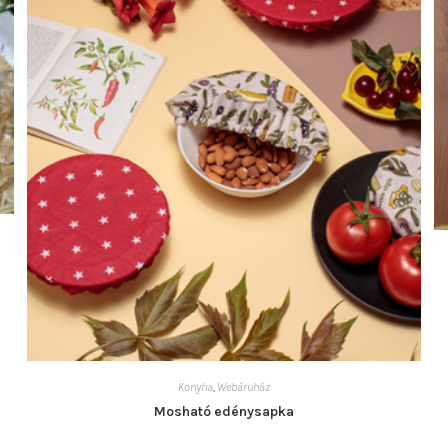
Konyha
,
Webáruház
Mosható edénysapka