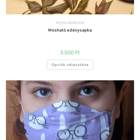
Konyha
,
Webáruház
Mosható edénysapka
3.500
Ft
Ennek
Opciók választása
a
terméknek
több
variációja
van.
A
változatok
a
termékoldalon
választhatók
ki