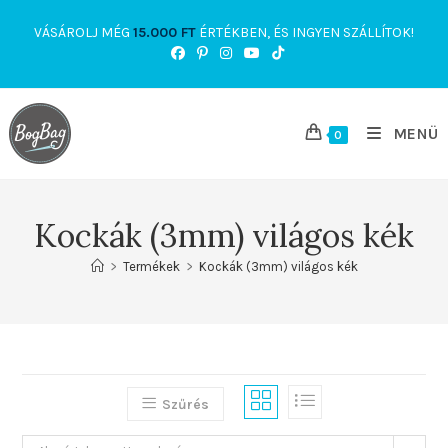
Skip
VÁSÁROLJ MÉG
15.000
FT
ÉRTÉKBEN, ÉS INGYEN SZÁLLÍTOK!
to
content
MENÜ
0
Kockák (3mm) világos kék
>
Termékek
>
Kockák (3mm) világos kék
Szűrés