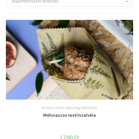
Alapértelmezett rendezés
Konyha
,
Utazás, egészség
,
Webáruház
Méhviaszos textilszalvéta
1.790
Ft