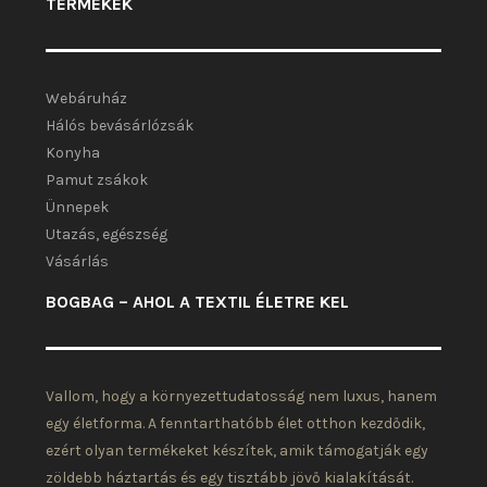
TERMÉKEK
Webáruház
Hálós bevásárlózsák
Konyha
Pamut zsákok
Ünnepek
Utazás, egészség
Vásárlás
BOGBAG – AHOL A TEXTIL ÉLETRE KEL
Vallom, hogy a környezettudatosság nem luxus, hanem
egy életforma. A fenntarthatóbb élet otthon kezdődik,
ezért olyan termékeket készítek, amik támogatják egy
zöldebb háztartás és egy tisztább jövő kialakítását.