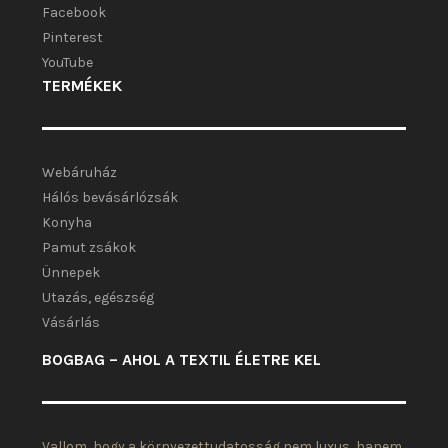
Facebook
Pinterest
YouTube
TERMÉKEK
Webáruház
Hálós bevásárlózsák
Konyha
Pamut zsákok
Ünnepek
Utazás, egészség
Vásárlás
BOGBAG – AHOL A TEXTIL ÉLETRE KEL
Vallom, hogy a környezettudatosság nem luxus, hanem