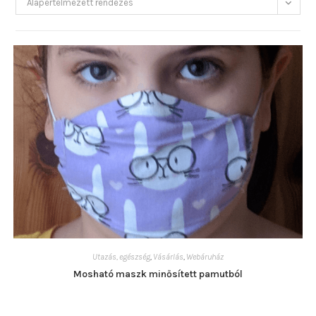
Alapértelmezett rendezés
Utazás, egészség
,
Vásárlás
,
Webáruház
Mosható maszk minősített pamutból