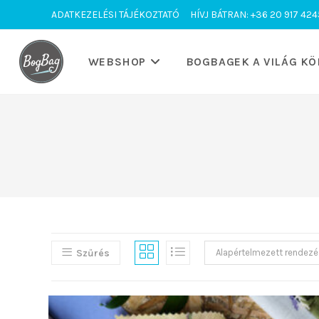
Skip
ADATKEZELÉSI TÁJÉKOZTATÓ
HÍVJ BÁTRAN: +36 20 917 424
to
content
WEBSHOP
BOGBAGEK A VILÁG KÖ
Szűrés
Alapértelmezett rendezé