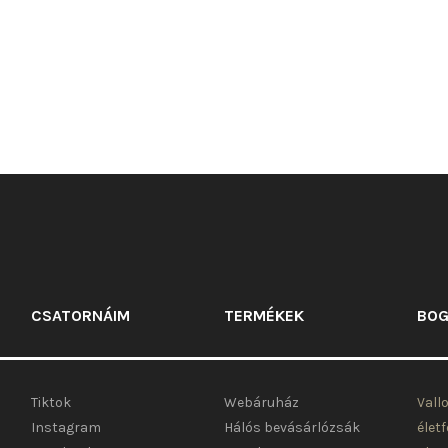
van.
A
változatok
a
termékoldalon
választhatók
ki
CSATORNÁIM
TERMÉKEK
BOG
Tiktok
Webáruház
Vall
Instagram
Hálós bevásárlózsák
élet