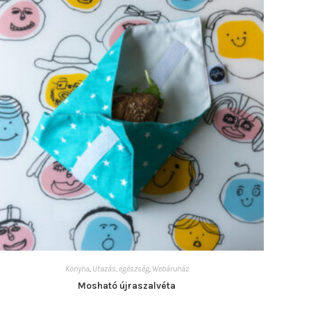
Konyha
,
Utazás, egészség
,
Webáruház
Mosható újraszalvéta