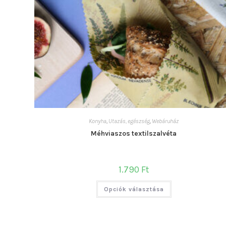
Konyha
,
Utazás, egészség
,
Webáruház
Méhviaszos textilszalvéta
1.790
Ft
Ennek
Opciók választása
a
terméknek
több
variációja
van.
A