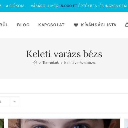
5
A FIÓKOM
VÁSÁROLJ MÉG
15.000
FT
ÉRTÉKBEN, ÉS INGYEN SZÁL
RÜL
BLOG
KAPCSOLAT
KÍVÁNSÁGLISTA
Keleti varázs bézs
>
Termékek
>
Keleti varázs bézs
s