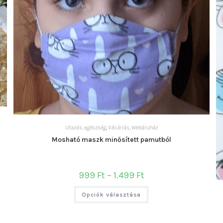
Utazás, egészség
,
Vásárlás
,
Webáruház
Mosható maszk minősített pamutból
Ártartomány:
999
Ft
–
1.499
Ft
999 Ft
-
Ennek
1.499 Ft
Opciók választása
a
terméknek
több
variációja