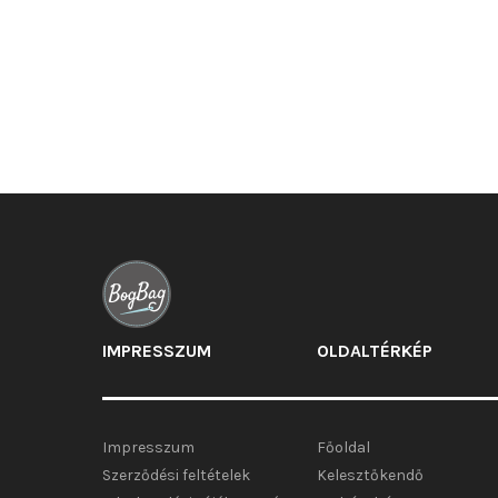
változatok
a
termékoldalon
választhatók
ki
IMPRESSZUM
OLDALTÉRKÉP
Impresszum
Főoldal
Szerződési feltételek
Kelesztőkendő