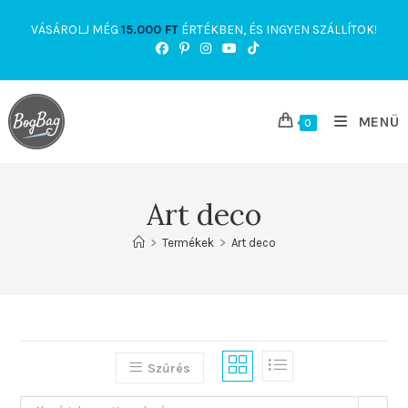
Skip
VÁSÁROLJ MÉG
15.000
FT
ÉRTÉKBEN, ÉS INGYEN SZÁLLÍTOK!
to
content
MENÜ
0
Art deco
>
Termékek
>
Art deco
Szűrés