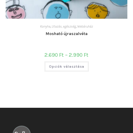
Konyha
,
Utazás, egészség
,
Webáruház
Mosható újraszalvéta
Ártartomány:
2.690
Ft
–
2.990
Ft
2.690 Ft
-
Ennek
2.990 Ft
Opciók választása
a
terméknek
több
variációja
van.
A
változatok
a
termékoldalon
választhatók
ki