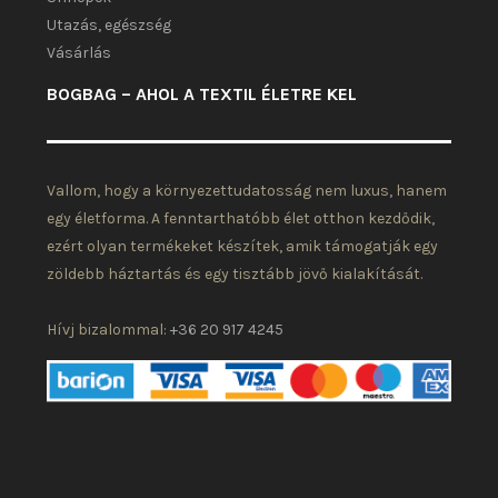
Utazás, egészség
Vásárlás
BOGBAG – AHOL A TEXTIL ÉLETRE KEL
Vallom, hogy a környezettudatosság nem luxus, hanem
egy életforma. A fenntarthatóbb élet otthon kezdődik,
ezért olyan termékeket készítek, amik támogatják egy
zöldebb háztartás és egy tisztább jövő kialakítását.
Hívj bizalommal:
+36 20 917 4245