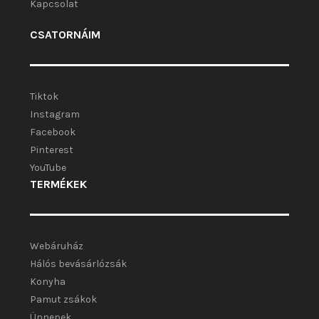
Kapcsolat
CSATORNÁIM
Tiktok
Instagram
Facebook
Pinterest
YouTube
TERMÉKEK
Webáruház
Hálós bevásárlózsák
Konyha
Pamut zsákok
Ünnepek