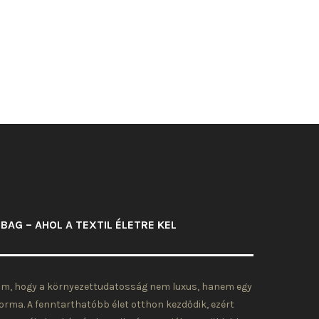
BAG – AHOL A TEXTIL ÉLETRE KEL
om, hogy a környezettudatosság nem luxus, hanem egy
forma. A fenntarthatóbb élet otthon kezdődik, ezért