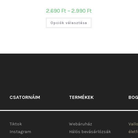
Ártartomány:
2.690
Ft
–
2.990
Ft
2.690 Ft
-
Ennek
2.990 Ft
Opciók választása
a
terméknek
több
variációja
van.
A
változatok
a
termékoldalon
választhatók
ki
CSATORNÁIM
TERMÉKEK
BOG
Tiktok
Webáruház
Vall
Instagram
Hálós bevásárlózsák
élet