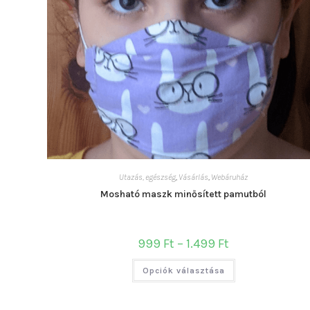
Utazás, egészség
,
Vásárlás
,
Webáruház
Mosható maszk minősített pamutból
Ártartomány:
999
Ft
–
1.499
Ft
999 Ft
-
Ennek
1.499 Ft
Opciók választása
a
terméknek
több
variációja