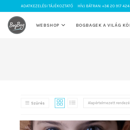
Skip
ADATKEZELÉSI TÁJÉKOZTATÓ
HÍVJ BÁTRAN: +36 20 917 424
to
content
WEBSHOP
BOGBAGEK A VILÁG KÖ
Szűrés
Alapértelmezett rendezé