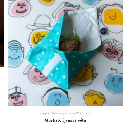
Konyha
,
Utazás, egészség
,
Webáruház
Mosható újraszalvéta