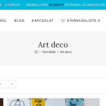
5
A FIÓKOM
VÁSÁROLJ MÉG
15.000
FT
ÉRTÉKBEN, ÉS INGYEN SZÁL
RÜL
BLOG
KAPCSOLAT
KÍVÁNSÁGLISTA
0
Art deco
>
Termékek
>
Art deco
s