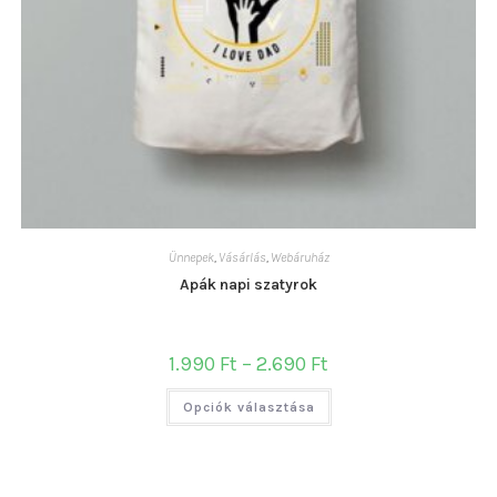
Ünnepek
,
Vásárlás
,
Webáruház
Apák napi szatyrok
Ártartomány:
1.990
Ft
–
2.690
Ft
1.990 Ft
-
Ennek
2.690 Ft
Opciók választása
a
terméknek
több
variációja
van.
A