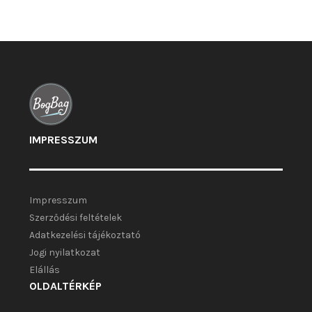
változatok
a
termékoldalon
választhatók
ki
IMPRESSZUM
Impresszum
Szerződési feltételek
Adatkezelési tájékoztató
Jogi nyilatkozat
Elállás
OLDALTÉRKÉP