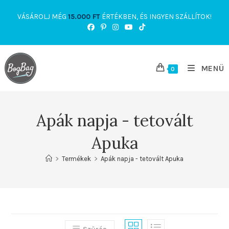
Skip
VÁSÁROLJ MÉG
15.000
FT
ÉRTÉKBEN, ÉS INGYEN SZÁLLÍTOK!
to
content
MENÜ
0
Apák napja - tetovált
Apuka
>
Termékek
>
Apák napja - tetovált Apuka