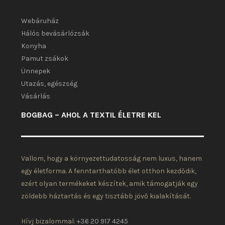
Webáruház
Hálós bevásárlózsák
Konyha
Pamut zsákok
Ünnepek
Utazás, egészség
Vásárlás
BOGBAG – AHOL A TEXTIL ÉLETRE KEL
Vallom, hogy a környezettudatosság nem luxus, hanem
egy életforma. A fenntarthatóbb élet otthon kezdődik,
ezért olyan termékeket készítek, amik támogatják egy
zöldebb háztartás és egy tisztább jövő kialakítását.
Hívj bizalommal:
+36 20 917 4245