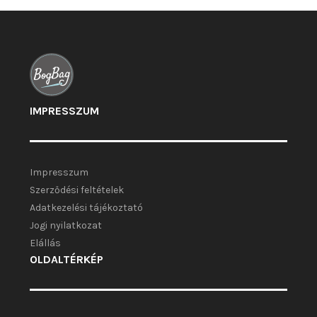
választhatók
ki
IMPRESSZUM
Impresszum
Szerződési feltételek
Adatkezelési tájékoztató
Jogi nyilatkozat
Elállás
OLDALTÉRKÉP