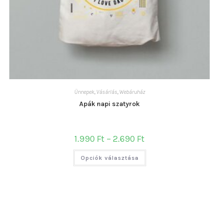
Ünnepek
,
Vásárlás
,
Webáruház
Apák napi szatyrok
Ártartomány:
1.990
Ft
–
2.690
Ft
1.990 Ft
-
Ennek
2.690 Ft
Opciók választása
a
terméknek
több
variációja
van.
A
változatok
a
termékoldalon