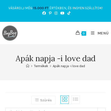
Skip
VÁSÁROLJ MÉG
15.000
FT
ÉRTÉKBEN, ÉS INGYEN SZÁLLÍTOK!
to
content
MENÜ
0
Apák napja -i love dad
>
Termékek
>
Apák napja -i love dad
Szűrés